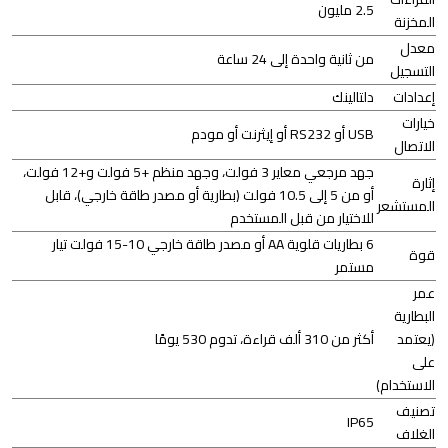
2.5 مليون
المخزنة
معدل
من ثانية واحدة إلى 24 ساعة
التسجيل
إعدادات
دلتالينك
خيارات
USB أو RS232 أو إيثرنت أو مودم
الاتصال
جهد مرجعي معاير 3 فولت، وجهد منظم +5 فولت و+12 فولت،
إثارة
أو من 5 إلى 10.5 فولت (بطارية أو مصدر طاقة خارجي)، قابل
المستشعر
للاختيار من قبل المستخدم
6 بطاريات قلوية AA أو مصدر طاقة خارجي 10-15 فولت تيار
قوة
مستمر
عمر
البطارية
(يعتمد
أكثر من 310 ألف قراءة، تدوم 530 يومًا
على
الاستخدام)
تصنيف
IP65
الغلاف