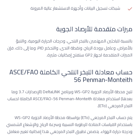
شبكات تسجيل البيانات وأجهزة الاستشعار عالية المرونة
ميزات متقدمة للأرصاد الجوية
بالنسبة للباحثين المهتمين بالتبخر النتحي، ودرجات الحرارة اليومية، والتنبؤ
بالأمراض، وعامل برودة الرياح، ونقطة الندى، والتحكم PID، وما إلى ذلك، فإن
الميزات المتقدمة لجهاز GP2 ستفتح إمكانيات مثيرة.
حساب معادلة التبخر النتحي الكاملة ASCE/FAO
56 Penman-Monteith
تتيح محطة الأرصاد الجوية WS-GP2 وبرنامج DeltaLINK (الإصدارات 3.7 وما
بعدها) استخدام معادلة ASCE/FAO-56 Penman-Monteith الكاملة لحساب
التبخر المرجعي (ETo).
يتم حساب التبخر المرجعي (ETo) بواسطة محطة الأرصاد الجوية WS-GP2
باستخدام القياسات المتاحة للرطوبة النسبية وسرعة الرياح والإشعاع الشمسي
ودرجة حرارة الهواء. يتضمن تطبيق التبخر المرجعي هذا إمكانية تغيير معامل