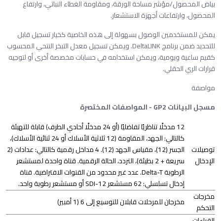
بياض المحصول/مؤشر مساحة الورقة، ومقاومة الغطاء النباتي، وارتفاع
المحصول، وارتفاعات أجهزة الاستشعار.
يمكن للمستخدمين الوصول بسهولة إلى هذه الخاصية كخيار تسجيل قابل
للتحديد ضمن برنامج DeltaLINK. ويمكن تسجيل معدل التبخر النتحي المحسوب
كقيم ساعية ويومية، ويمكن استخدامه في حسابات مخصصة أخرى أو لتوجيه
قرارات الري الحقلي.
مواصفة
مسجل البيانات GP2 - المواصفات المختصرة
12 مدخلًا تناظريًا تفاضليًا (أو 24 مدخلًا أحادي الطرف) قابلة للتهيئة
كالتالي: الجهد، المقاومة (12 ثلاثية الأسلاك أو 24 ثنائية الأسلاك)،
توصيلات
الجسر (12)، مقياس الجهد (12). 4 مداخل رقمية كالتالي: عدادات (2
الإدخال
سريعة + 2 بطيئة)، التردد، الحالة الرقمية. قناة واحدة لمستشعر
الرطوبة Delta-T. عدد غير محدود من القنوات الافتراضية. قناة
إدخال تسلسلي: 62 مستشعر SDI-12 أو مستشعر رطوبة واحد.
مخرجات
مخرجان للمرحلات قابلان للتوسيع إلى 6 (1 أمبير)
التحكم
القراءات