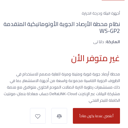
أجهزة البيئة ودرجة الحرارة
نظام محطة الأرصاد الجوية الأوتوماتيكية المتقدمة
WS-GP2
الماركة:
دلتا تى
غير متوفر الأن
محطة أرصاد جوية قوية ومتينة ومرنة للغاية مصمم للاستخدام في
الظروف الجوية القاسية مجموعة واسعة من أجهزة الاستشعار، بما في
ذلك مستشعرات رطوبة التربة اتصالات المودم الخلوي متوافق مع منصة
مشاركة البيانات عبر الإنترنت DeltaLINK-Cloud حساب معادلة بنمان-مونتيث
الكاملة للتبخر النتحي
أعلمني عندما يكون متاحاً