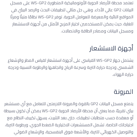
تعتمد محطة الأرصاد الجوية الأوتوماتيكية المتطورة WS-GP2 على مسجل
البيانات GP2 عالي الأداء. وهي حل مثالي لتطبيقات البحث والرصد البيئي في
المواقع النائية والمعرضة للعوامل الجوية. توفر WS-GP2 نظامًا متينًا ومرنًا
للغاية، حيث يمكن للمستخدمين اختيار المزيج الأمثل من أجهزة الاستشعار
ومسجل البيانات ومصادر الطاقة والاتصالات.
أجهزة الاستشعار
يشتمل جهاز WS-GP2 القياسي على أجهزة استشعار لقياس المطر والإشعاع
الشمسي ودرجة حرارة التربة وسرعة الرياح واتجاهها والرطوبة النسبية ودرجة
حرارة الهواء.
المرونة
يتمتع مسجل البيانات GP2 بالقوة والمرونة اللازمتين للتعامل مع أي مستشعر
بيئي تقريبًا، مما يعني أن محطة الأرصاد الجوية WS-GP2 يمكن أن تكون بسيطة
أو معقدة حسب متطلبات تطبيقك. حتى بعد التثبيت، يسهل تكييف النظام مع
احتياجاتك الخاصة. تشمل المستشعرات الاختيارية الضغط الجوي، ورطوبة التربة،
والتوصيل الكهربائي للتربة، والأشعة فوق البنفسجية، والإشعاع الضوئي