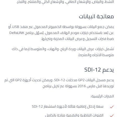
النشط، والبياض، والإشعاع الصافي، والإشعاع الكلي والمنتشر، والتبخر.
معالجة البيانات
يمكن جمع البيانات بسهولة بواسطة الكمبيوتر المحمول عبر منفذ USB، أو
عن بُعد باستخدام خيارات مودم الهاتف المحمول. يُسهّل برنامج DeltaLINK
ضبط فترات التسجيل وعرض البيانات المخزنة وتنزيلها.
تشمل خيارات عرض البيانات وردة الرياح، والهبات، والمتوسط ​​(بما في ذلك
متوسط ​​الاتجاه والمتجه).
يدعم SDI-12
يدعم مسجل البيانات GP2 مدخلات SDI-12. ويمكن تحديث أجهزة GP2 التي تم
توريدها قبل مارس 2016 بسهولة عبر تنزيل برنامج.
الميزات الرئيسية:
سعة إدخال إضافية هائلة لأجهزة استشعار SDI-12
القنوات التناظرية والرقمية متاحة بالكامل