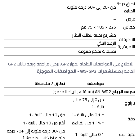
نطاق درجة
من -20 إلى +60 درجة مئوية
الحرارة
عرض
–
مقاس
225 × 185 × 75 مم
مشاريع بحثية تتطلب الكثير
التطبيقات
الرصد البيئي
النموذجية
تطبيقات تحكم متنوعة
للاطلاع على المواصفات الكاملة لجهاز GP2، يرجى مراجعة ورقة بيانات GP2
الخاصة
بمستشعرات WS-GP2 - المواصفات الموجزة
مواصفة
نطاق / ملاحظة
سرعة الرياح
AN-WD2 (مستشعر الرياح المدمج)
من 0 إلى 75 مللي
يتراوح
ثانية -1
± 0.1 مللي ثانية -1
حتى 10 مللي ثانية -1
دقة
± 1.1% من القراءة
أكثر من 10 مللي ثانية -1
من -30 درجة مئوية إلى +70 درجة
عتبة البدء
0.4 مللي ثانية -1
مئوية إذا كان التجلد ضئيلاً