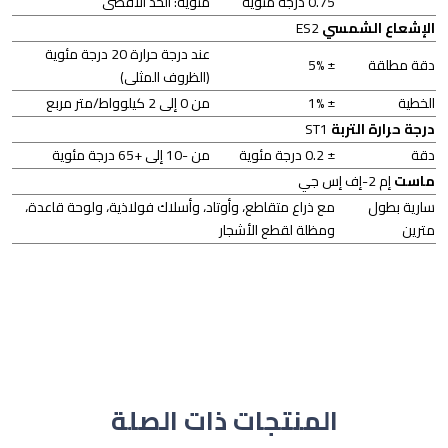
0.75 درجة مئوية
مئوية: الحد الأقصى
الإشعاع الشمسي
ES2
عند درجة حرارة 20 درجة مئوية
دقة مطلقة
± 5%
(الظروف المثلى)
الخطية
± 1%
من 0 إلى 2 كيلوواط/متر مربع
درجة حرارة التربة
ST1
دقة
± 0.2 درجة مئوية
من -10 إلى +65 درجة مئوية
ماست
إم 2-إف إس جي
سارية بطول
مع ذراع متقاطع، وأوتاد، وأسلاك فولاذية، ولوحة قاعدة،
مترين
ومظلة لقطع الأشجار
المنتجات ذات الصلة