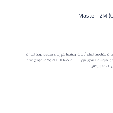
ًا عندما لا تكون ميزة مقاومة الماء أولوية، وعندما يتم إجراء معايرة درجة الحرارة
يدويًا. يُعتبر مقياس الانكسار ATAGO™ Master-2M نموذجًا متوسط ​​المدى من سلسلة MASTER-M، وهو نموذج مُطوّر