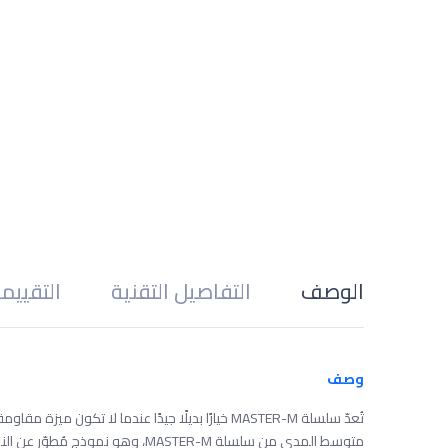
الوصف
التفاصيل التقنية
التقييم
وصف
متوسط ​​المدى من سلسلة MASTER-M، وهو نموذج مُطوّر عن النموذج التقليدي N-2E.