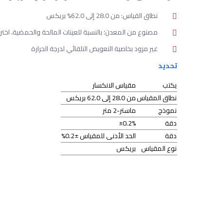
نطاق القياس: من 28.0 إلى 62.0% بريكس
مصنوع من المعدن؛ بالنسبة للعينات المالحة والحمضية، اختر الهيكل ا
غير مزود بخاصية التعويض التلقائي لدرجة الحرارة
تحديد
يكتب
مقياس الانكسار
نطاق المقياس
من 28.0 إلى 62.0 بريكس
نموذج
ماستر-2 متر
دقة
±0.2%
دقة
الحد الأدنى للمقياس ±0.2%
نوع المقياس
بريكس