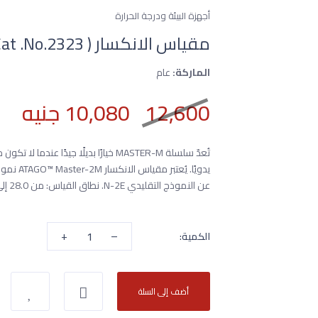
أجهزة البيئة ودرجة الحرارة
مقياس الانكسار Master-2M (Cat .No.2323 )
الماركة:
عام
12,600
10,080 جنيه
تُعدّ سلسلة MASTER-M خيارًا بديلًا جيد
عن النموذج التقليدي N-2E. نطاق القياس: من 28.0 إلى 62.0% بريكس
+
–
الكمية:
أضف إلى السلة