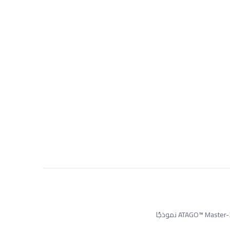
تُعدّ سلسلة MASTER-M خيارًا بديلًا جيدًا عندما لا تكون ميزة مقاومة الماء أولوية، وعندما يتم إجراء معايرة درجة الحرارة يدويًا. يُعتبر مقياس الانكسار ATAGO™ Master-2M نموذجًا