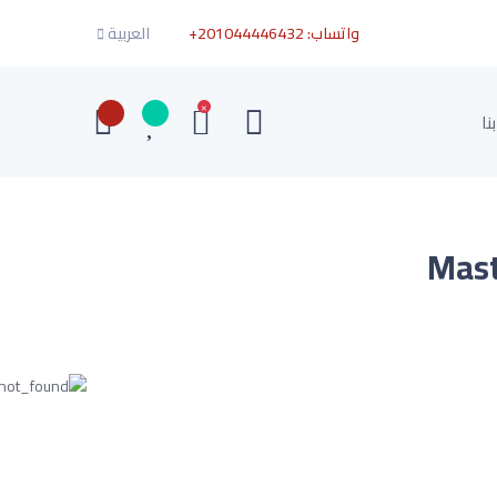
واتساب:
+201044446432
العربية
×
نا