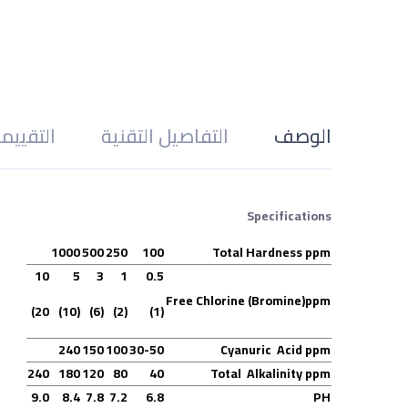
الوصف
التفاصيل التقنية
التقييم
Specifications
1000
500
250
100
Total Hardness ppm
10
5
3
1
0.5
Free Chlorine (Bromine)ppm
20)
(10)
(6)
(2)
(1)
240
150
100
30-50
Cyanuric Acid ppm
240
180
120
80
40
Total Alkalinity ppm
9.0
8.4
7.8
7.2
6.8
PH