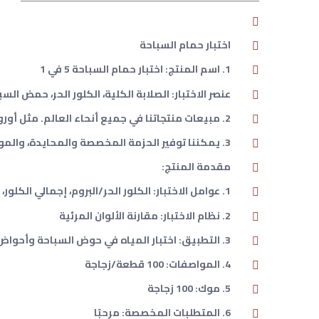
اختبار حمام السباحة
1. اسم المنتج: اختبار حمام السباحة 5 في 1
عنصر الاختبار: الصلابة الكلية، الكلور الحر، حمض ال
2. مبيعات منتجاتنا في جميع أنحاء العالم. مثل أوروبا وأمريكا وآسيا وأفريقيا وأستراليا وما إلى ذلك.
3. يمكننا توفير الحزمة المخصصة والمحايدة، والمواصفات هي 50 شريط / زجاجة و 100 شريط / زجاجة.
مقدمة المنتج:
1. عوامل الاختبار: الكلور الحر/البروم، إجمالي الكلور، حمض السيانوريك، القلوية الكلية، الرقم الهيدروجيني
2. نظام الاختبار: مقارنة الألوان المرئية
3. التطبيق: اختبار المياه في حوض السباحة وأحواض الاستحمام الساخنة
4. المواصفات: 100 قطعة/زجاجة
5. موك: 100 زجاجة
6. المتطلبات المخصصة: مرحبًا