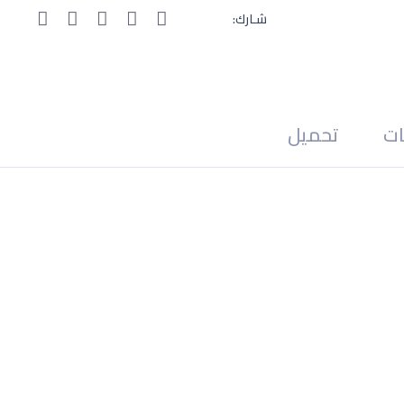
شـارك:
ات
تحميل