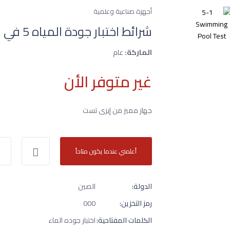
أجهزة صناعية وعلمية
شرائط اختبار جودة المياه 5 في 1 لأحواض المياه الساخنة أو
الماركة:
عام
غير متوفر الأن
جهاز مميز من إيزى تست
أعلمني عندما يكون متاحاً
الدولة:
الصين
رمز التخزين:
000
الكلمات المفتاحية:
اختبار جوده الماء