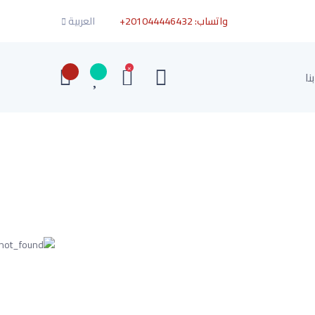
واتساب:
+201044446432
العربية
×
نا