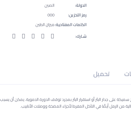
الدولة:
الصين
رمز التخزين:
000
الكلمات المفتاحية:
ميزان الطين
شـارك:
ات
تحميل
ميكة على جدار البئر أو استقرار البئر بمجرد توقف الدورة الدموية. يمكن أن يسب
ة من الرمل أيضًا في التآكل المفرط لأجزاء المضخة ووصلات الأنابيب.