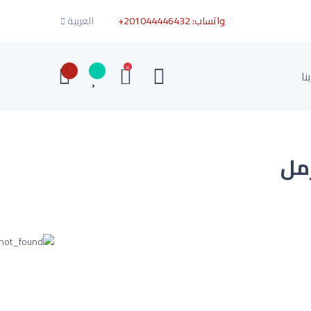
واتساب:
+201044446432
العربية
×
نا