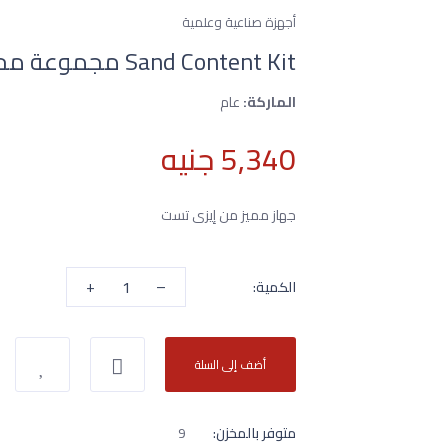
أجهزة صناعية وعلمية
Sand Content Kit مجموعة محتوى الرمل
الماركة:
عام
5,340 جنيه
جهاز مميز من إيزى تست
+
–
الكمية:
أضف إلى السلة
متوفر بالمخزن:
9