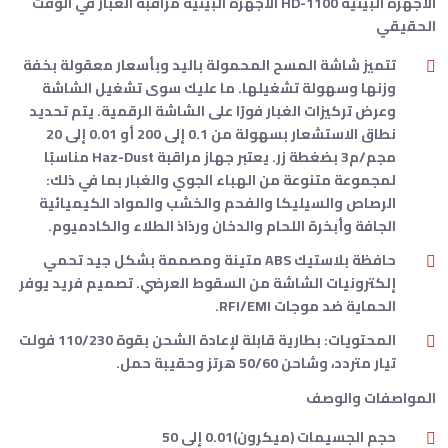
الأجهزة البيئية HD-1100 الأجهزة البيئية مراقبة الغبار في الوقت
الحقيقي
تتميز شاشة المسح المحمولة باليد وبأسعار معقولة بخفة
وزنها وسهولة تشغيلها. ما عليك سوى تشغيل الشاشة
وعرض تركيزات الغبار فورًا على الشاشة الرقمية. يتم تحديد
نطاق الاستشعار بسهولة من 0.1 إلى 200 أو 0.01 إلى 20
مجم/م3 بضغطة زر. يعتبر جهاز مراقبة Haz-Dust مناسبًا
لمجموعة متنوعة من الهباء الجوي والغبار بما في ذلك:
الرصاص والسيليكا والفحم والخشب والمواد الكيميائية
الجافة وأبخرة اللحام والدخان ورذاذ الطلاء والكادميوم.
حافظة بلاستيك ABS متينة ومصممة بشكل جيد تحمي
إلكترونيات الشاشة من السقوط العرضي. تصميم فريد يوفر
الحماية ضد موجات RFI/EMI.
المحتويات: بطارية قابلة لإعادة الشحن بقوة 110/230 فولت
تيار متردد، وشاحن 50/60 هرتز وحقيبة حمل.
المواصفات والوصف
حجم الجسيمات (ميكرون)0.01 إلى 50