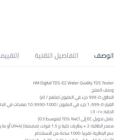
الوصف
التفاصيل التقنية
التقييم
HM Digital TDS-EZ Water Quality TDS Tester
وصف المنتج
النطاق: 0-999 جزء في المليون (ملغم / لتر)
القرار: 0-999: 1 جزء في المليون ؛ 1000-9990: 10 صفحات في الدقيقة (يشار إليها برمز "× 10")
الدقة: +/- 3٪
عامل تحويل EC إلى TDS: NaCl (متوسط 0.5)
مصدر الطاقة: 2 × بطاريات خلية زر 1.5 فولت (مضمنة) (LR44 أو ما يعادلها)
عمر البطارية: تقريبا. 1000 ساعة من الاستخدام