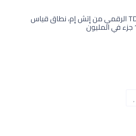
جهاز مقياس جودة الماء TDS-EZ الرقمي من إتش إم، نطاق قياس