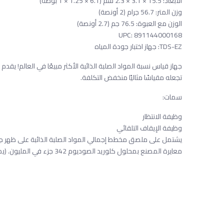
الأبعاد: 15.5 × 3.1 × 2.3 سم (6.1 × 1.25 × 1 بوصة)
وزن المتر: 56.7 جرام (2 أونصة)
الوزن مع العبوة: 76.5 جم (2.7 أونصة)
UPC: 891144000168
TDS-EZ: جهاز اختبار جودة المياه
جهاز قياس نسبة المواد الصلبة الذائبة الأكثر مبيعًا في العالم! يقدم
تجعله مقياسًا مثاليًا منخفض التكلفة.
سمات:
وظيفة الانتظار
وظيفة الإيقاف التلقائي
يشتمل على ملصق مخطط إجمالي المواد الصلبة الذائبة على ظهر جهاز
معايرة المصنع بمحلول كلوريد الصوديوم 342 جزء في المليون. (يمكن إعادة معايرة المقياس باستخدام مفك براغي صغير).