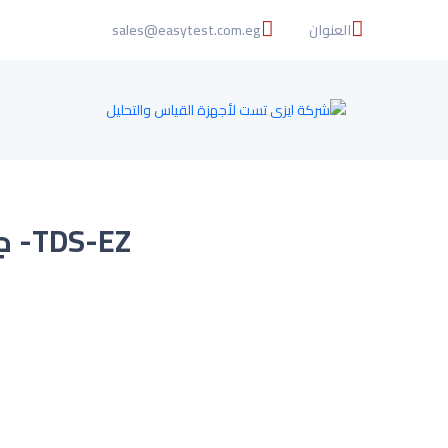
العنوان
sales@easytest.com.eg
TDS-EZ- جهاز قلم لقياس الاملاح الكلية الذائبة للمياه