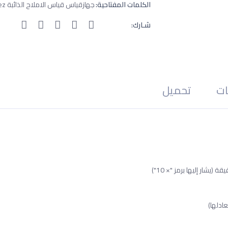
الكلمات المفتاحية:
جهازقياس قياس الاملاح الذائبة Conductivity,TDS,TEMP,ez,tds-ez , tdsez , tds ez
شـارك:
ات
تحميل