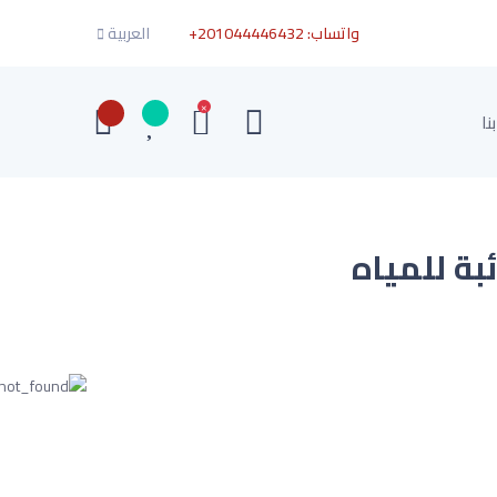
واتساب:
+201044446432
العربية
×
نا