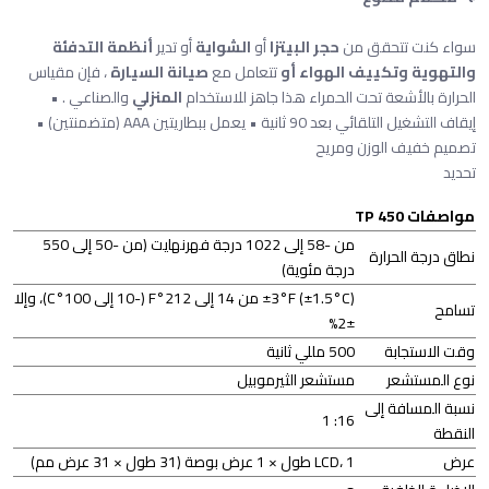
سواء كنت تتحقق من
حجر البيتزا
أو
الشواية
أو تدير
أنظمة التدفئة
والتهوية وتكييف الهواء أو
تتعامل مع
صيانة السيارة
، فإن مقياس
الحرارة بالأشعة تحت الحمراء هذا جاهز للاستخدام
المنزلي
والصناعي . •
إيقاف التشغيل التلقائي بعد 90 ثانية • يعمل ببطاريتين AAA (متضمنتين) •
تصميم خفيف الوزن ومريح
تحديد
مواصفات TP 450
من -58 إلى 1022 درجة فهرنهايت (من -50 إلى 550
نطاق درجة الحرارة
درجة مئوية)
±3°F (±1.5°C) من 14 إلى 212°F (-10 إلى 100°C)، وإلا
تسامح
±2%
وقت الاستجابة
500 مللي ثانية
نوع المستشعر
مستشعر الثيرموبيل
نسبة المسافة إلى
16: 1
النقطة
عرض
LCD، 1 طول × 1 عرض بوصة (31 طول × 31 عرض مم)