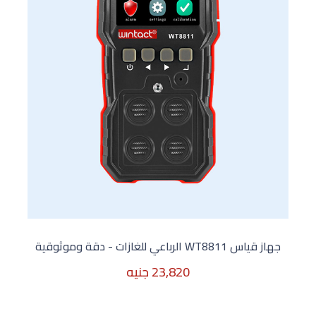
جهاز قياس WT8811 الرباعي للغازات - دقة وموثوقية
23,820 جنيه