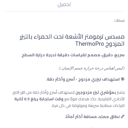
تحميل
سمات
مسدس ترمومتر الأشعة تحت الحمراء بالليزر
المزدوج ThermoPro
سريع، دقيق، مصمم لقياسات دقيقة لدرجة حرارة السطح.
).
(
ليس لقياس درجة حرارة جسم الإنسان
🎯 استهداف ليزري مزدوج - أسرع وأكثر دقة.
يتميز
بمؤشري ليزر مزدوجين
لاستهداف أسرع وأكثر دقة من طُرز الليزر
الأحادي التقليدية. حدّد هدفك فورًا مع
وقت استجابة يبلغ 0.5 ثانية
لقراءات سطحية سريعة وموثوقة في كل مرة.
📏 نطاق ممتد، مسافة أكثر أمانًا.