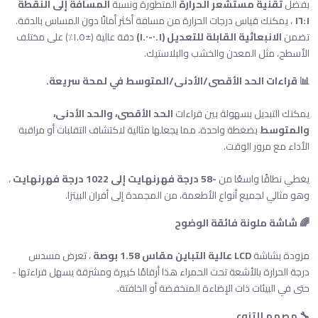
بفضل
تقنية مستشعر الحرارة
المتطورة ونسبة
المسافة إلى النقطة
١٦:١
، يمكنك قياس درجات الحرارة من مسافة أكثر أمانًا دون المساس بالدقة.
تضمن
الانبعاثية القابلة للتعديل (٠.١-١.٠)
دقة عالية (±١.٥٪) على مختلف
الأسطح، مثل المعدن والخشب والبلاستيك.
📊 قراءات الحد الأقصى/الأدنى/المتوسط ​​في لمحة سريعة.
يمكنك التبديل بسهولة بين قراءات
الحد الأقصى، والحد الأدنى،
والمتوسط
​​بضغطة واحدة، مما يجعلها مثالية لاكتشاف التقلبات أو مراقبة
الأداء مع مرور الوقت.
يغطي نطاقًا واسعًا من
-58 درجة فهرنهايت إلى 1022 درجة فهرنهايت
،
وهو مثالي لجميع أنواع الأطعمة، من المجمدة إلى أفران البيتزا.
🌈 شاشة ملونة فائقة الوضوح
مزودة بشاشة
LCD عالية التباين مقاس 1.58 بوصة
، تعرض مسدس
درجة الحرارة بالأشعة تحت الحمراء هذا أرقامًا كبيرة ومشرقة يسهل قراءتها -
حتى في البيئات ذات الإضاءة المنخفضة أو الخافتة.
🔧 مصمم للتنوع