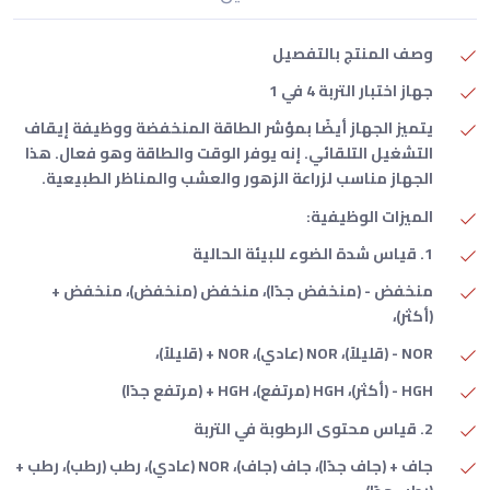
وصف المنتج بالتفصيل
جهاز اختبار التربة 4 في 1
يتميز الجهاز أيضًا بمؤشر الطاقة المنخفضة ووظيفة إيقاف
التشغيل التلقائي. إنه يوفر الوقت والطاقة وهو فعال. هذا
الجهاز مناسب لزراعة الزهور والعشب والمناظر الطبيعية.
الميزات الوظيفية:
1. قياس شدة الضوء للبيئة الحالية
منخفض - (منخفض جدًا)، منخفض (منخفض)، منخفض +
(أكثر)،
NOR - (قليلاً)، NOR (عادي)، NOR + (قليلاً)،
HGH - (أكثر)، HGH (مرتفع)، HGH + (مرتفع جدًا)
2. قياس محتوى الرطوبة في التربة
جاف + (جاف جدًا)، جاف (جاف)، NOR (عادي)، رطب (رطب)، رطب +