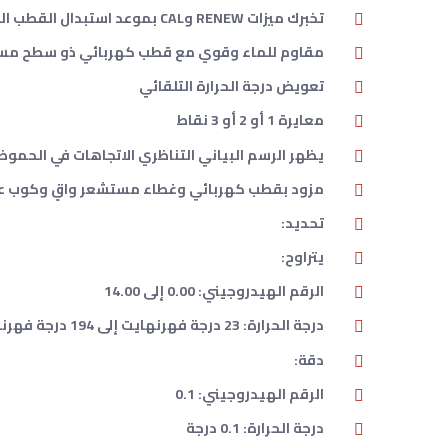
تخبرك ميزات RENEW وCAL بموعد استبدال القطب الكهربائي ومتى يجب المعايرة
مقاوم للماء وقوي مع قطب كهربائي ذو سطح مس
تعويض درجة الحرارة التلقائي
معايرة 1 أو 2 أو 3 نقاط
يظهر الرسم البياني التناظري الاتجاهات في الحموضة
مزود بقطب كهربائي وغطاء مستشعر واقٍ وكوب عينة بغطاء وأربع بطاريات ز
تحديد:
يتراوح:
الرقم الهيدروجيني: 0.00 إلى 14.00
درجة الحرارة: 23 درجة فهرنهايت إلى 194 درجة فهرنهايت
دقة:
الرقم الهيدروجيني: 0.1
درجة الحرارة: 0.1 درجة