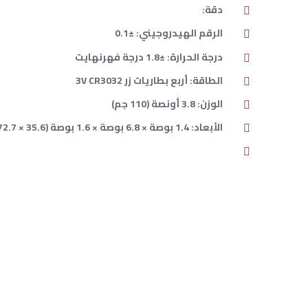
دقة:
الرقم الهيدروجيني: ±0.1
درجة الحرارة: ±1.8 درجة فهرنهايت
الطاقة: أربع بطاريات زر 3V CR3032
الوزن: 3.8 أونصة (110 جم)
الأبعاد: 1.4 بوصة × 6.8 بوصة × 1.6 بوصة (35.6 × 172.7 × 40.6 ملم)