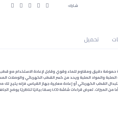
شـارك:
ات
تحميل
وضة PH100 ​​هو مقياس درجة حموضة دقيق ومقاوم للماء وقوي وقابل لإعادة الاستخدام
لصلبة والمواد الصلبة ويحد من كسر القطب الكهربائي والوصلات الم
أو 2 أو 3 نقاط والتعويض التلقائي لدرجة الحرارة بعضًا من الميزات. تعرض قراءات شاش