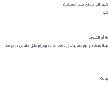
تو
 أو القلوية
ر 3V CR-2032 وحزام عنق مقاس 48 بوصة