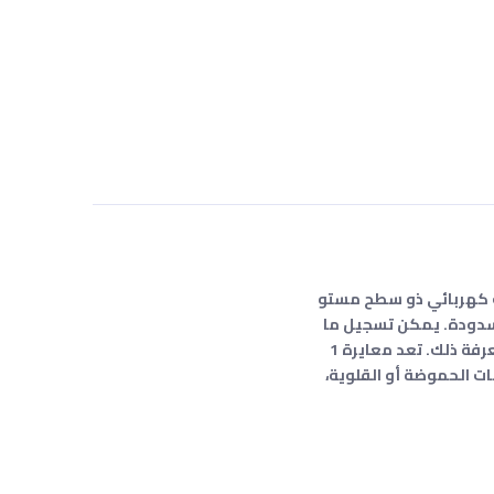
 مع قطب كهربائي ذو سطح مستو
سدودة. يمكن تسجيل ما
يصل إلى 15 قراءة ومراجعتها لاحقًا، وعندما يلزم استبدال القطب الكهربائي أو إعادة معايرة جهاز القياس، فإنه يتيح لك معرفة ذلك. تعد معايرة 1
ة LCD رسمًا بيانيًا تناظريًا يوضح اتجاهات الحموضة أو القلوية،