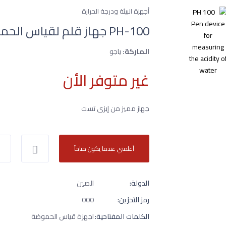
أجهزة البيئة ودرجة الحرارة
PH-100 جهاز قلم لقياس الحموضة للمياه
الماركة:
ياجو
غير متوفر الأن
جهاز مميز من إيزى تست
أعلمني عندما يكون متاحاً
الدولة:
الصين
رمز التخزين:
000
الكلمات المفتاحية:
اجهزة قياس الحموضة