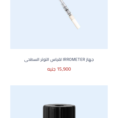
جهاز IRROMETER لقياس التوتر السطحى
15,900 جنيه
15,900 جنيه