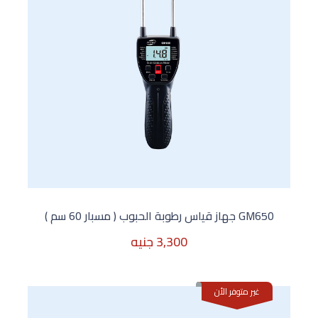
GM650 جهاز قياس رطوبة الحبوب ( مسبار 60 سم )
3,300 جنيه
غير متوفر الأن
3,300 جنيه