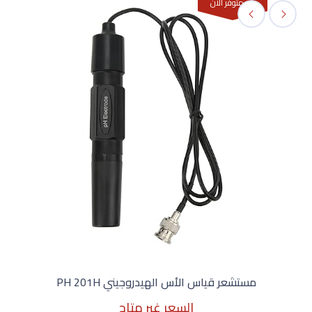
غير متوفر الأن
مستشعر قياس الأس الهيدروجيني PH 201H
السعر غير متاح